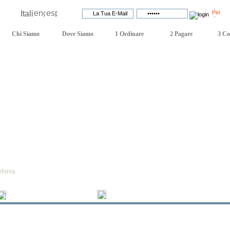
Lingua:
Login:
Chi Siamo
Dove Siamo
1 Ordinare
2 Pagare
3 Co
 tecnica
efonia
Novità
Promozioni
Telefonia