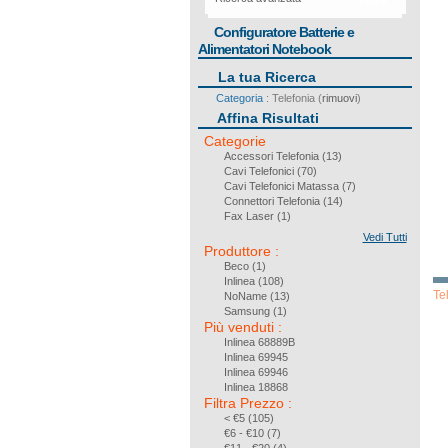
cerca
Configuratore Batterie e
Alimentatori Notebook
La tua Ricerca
Categoria
: Telefonia (
rimuovi
)
Affina Risultati
Categorie
Accessori Telefonia
(13)
Cavi Telefonici
(70)
Cavi Telefonici Matassa
(7)
Connettori Telefonia
(14)
Fax Laser
(1)
iPod e iPhone Accessori
(7)
Vedi Tutti
ISDN - Prese Muro
(4)
Produttore
:
ISDN - Sdoppiatori
(7)
Beco
(1)
Inlinea
(108)
Te
NoName
(13)
Samsung
(1)
Più venduti
:
Inlinea 68889B
Inlinea 69945
Inlinea 69946
Inlinea 18868
Filtra Prezzo
:
< €5 (105)
€6 - €10 (7)