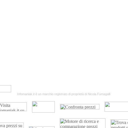
|
|
|
Termini & Condizioni
Legge Privacy
Dirittto Recesso
Garanzi
Infomaniak.it è un marchio registrato di proprietà di Nicola Fumagalli