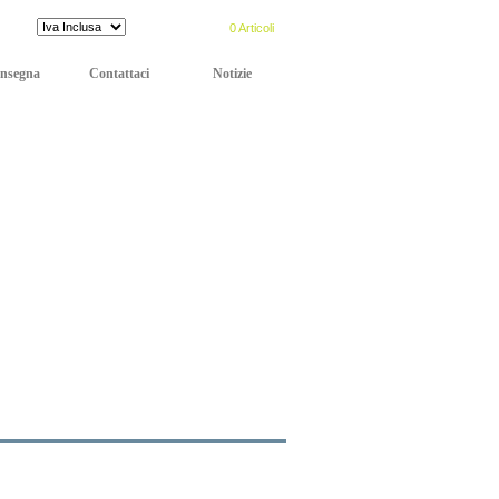
Prezzi:
CARRELLO:
0 Articoli
nsegna
Contattaci
Notizie