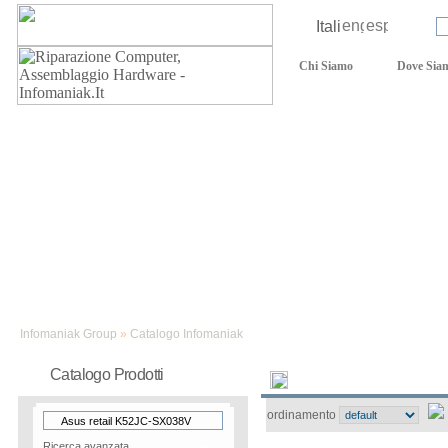
Lingua:
Login:
Chi Siamo
Dove Sia
Assistenza tecnica
Infomaniak Group
»
Catalogo Infomaniak
Catalogo Prodotti
Novità
Catalogo
ordinamento
Ricerca avanzata