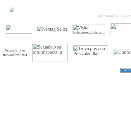
Termini & Condizion
Infomaniak.it è un march
Segnalato su
trovaofferte.net