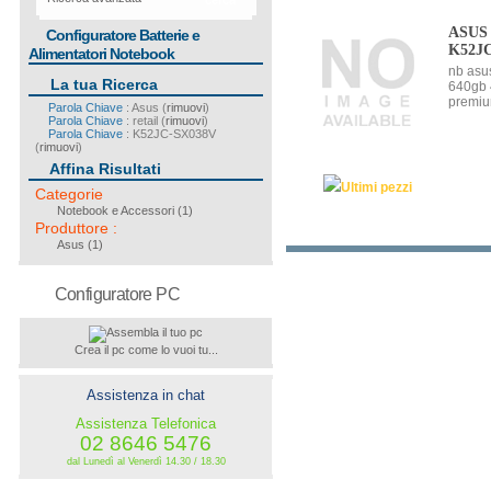
cerca
ASUS
Configuratore Batterie e
K52J
Alimentatori Notebook
nb asu
La tua Ricerca
640gb 
premi
Parola Chiave
: Asus (
rimuovi
)
Parola Chiave
: retail (
rimuovi
)
Parola Chiave
: K52JC-SX038V
(
rimuovi
)
Affina Risultati
Ultimi pezzi
Categorie
Notebook e Accessori
(1)
Produttore
:
Asus
(1)
Configuratore PC
Crea il pc come lo vuoi tu...
Assistenza in chat
Assistenza Telefonica
02 8646 5476
dal Lunedì al Venerdì 14.30 / 18.30