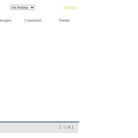
Prezzi:
CARRELLO:
0 Articoli
nsegna
Contattaci
Notizie
1 - 1 di 1