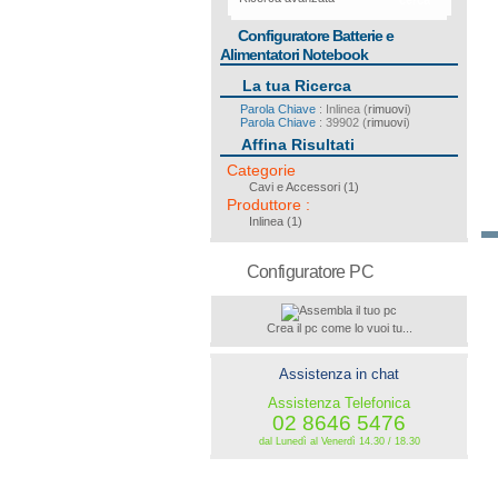
cerca
Configuratore Batterie e
Alimentatori Notebook
La tua Ricerca
Parola Chiave
: Inlinea (
rimuovi
)
Parola Chiave
: 39902 (
rimuovi
)
Affina Risultati
Categorie
Cavi e Accessori
(1)
Produttore
:
Inlinea
(1)
Configuratore PC
Crea il pc come lo vuoi tu...
Assistenza in chat
Assistenza Telefonica
02 8646 5476
dal Lunedì al Venerdì 14.30 / 18.30