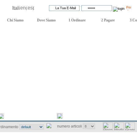
Lingua:
Login:
Chi Siamo
Dove Siamo
1 Ordinare
2 Pagare
3 Co
 tecnica
Novità
Promozioni
Catalogo
numero articoli
rdinamento