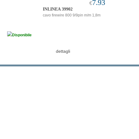
7.93
€
INLINEA 39902
cavo firewire 800 9/9pin m/m 1,8m
Disponibile
dettagli
carrello