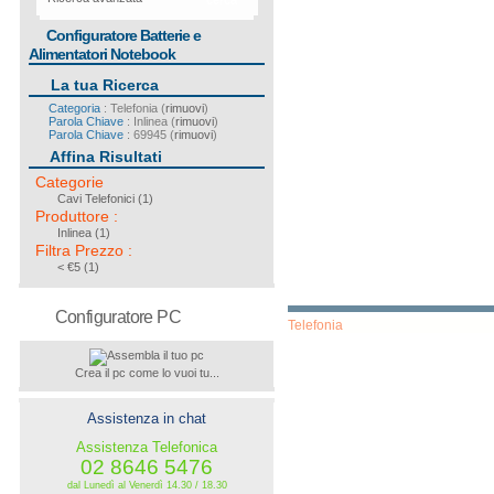
cerca
Configuratore Batterie e
Alimentatori Notebook
La tua Ricerca
Categoria
: Telefonia (
rimuovi
)
Parola Chiave
: Inlinea (
rimuovi
)
Parola Chiave
: 69945 (
rimuovi
)
Affina Risultati
Categorie
Cavi Telefonici
(1)
Produttore
:
Inlinea
(1)
Filtra Prezzo
:
< €5 (1)
Configuratore PC
Telefonia
Crea il pc come lo vuoi tu...
Assistenza in chat
Assistenza Telefonica
02 8646 5476
dal Lunedì al Venerdì 14.30 / 18.30