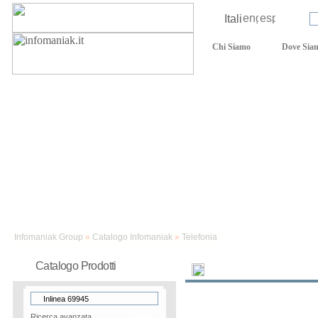
Lingua:
Login:
Chi Siamo
Dove Sia
Assistenza tecnica
Infomaniak Group
»
Catalogo Infomaniak
»
Telefonia
Catalogo Prodotti
Novità
Telefonia
Ricerca avanzata