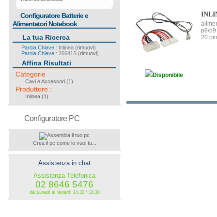
cerca
INLI
Configuratore Batterie e
Alimentatori Notebook
alime
p8/p9 
La tua Ricerca
20 pin
Parola Chiave
: Inlinea (
rimuovi
)
Parola Chiave
: 26641S (
rimuovi
)
Affina Risultati
Categorie
Disponibile
Cavi e Accessori
(1)
Produttore
:
Inlinea
(1)
Configuratore PC
Crea il pc come lo vuoi tu...
Assistenza in chat
Assistenza Telefonica
02 8646 5476
dal Lunedì al Venerdì 14.30 / 18.30