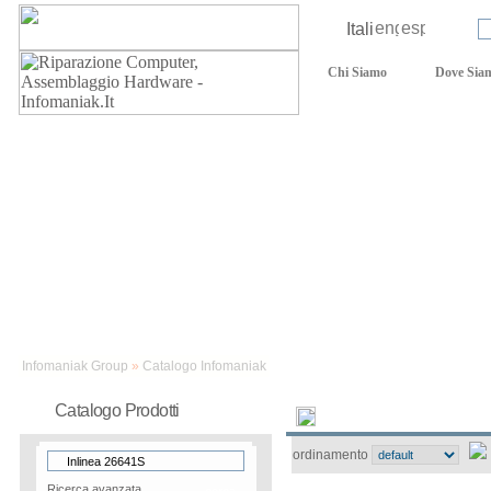
Lingua:
Login:
Chi Siamo
Dove Sia
Assistenza tecnica
Infomaniak Group
»
Catalogo Infomaniak
Catalogo Prodotti
Novità
Catalogo
ordinamento
Ricerca avanzata