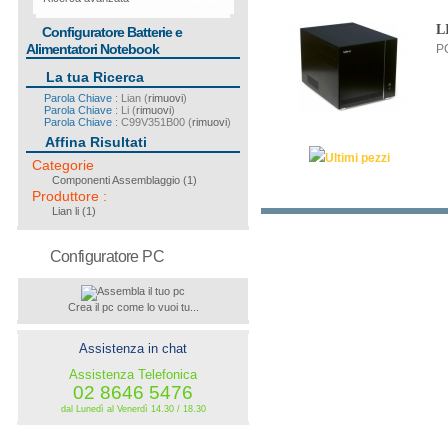
cerca
L
Configuratore Batterie e
Alimentatori Notebook
P
La tua Ricerca
Parola Chiave
: Lian (
rimuovi
)
Parola Chiave
: Li (
rimuovi
)
Parola Chiave
: C99V351B00 (
rimuovi
)
Affina Risultati
Ultimi pezzi
Categorie
Componenti Assemblaggio
(1)
Produttore
:
Lian li
(1)
Configuratore PC
Crea il pc come lo vuoi tu...
Assistenza in chat
Assistenza Telefonica
02 8646 5476
dal Lunedì al Venerdì 14.30 / 18.30