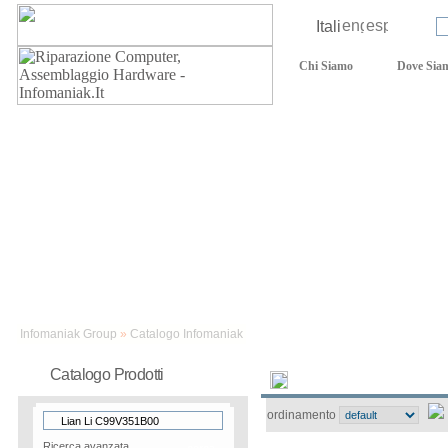
Lingua:
Login:
Chi Siamo
Dove Sia
Assistenza tecnica
Infomaniak Group
»
Catalogo Infomaniak
Catalogo Prodotti
Novità
Catalogo
ordinamento
Ricerca avanzata