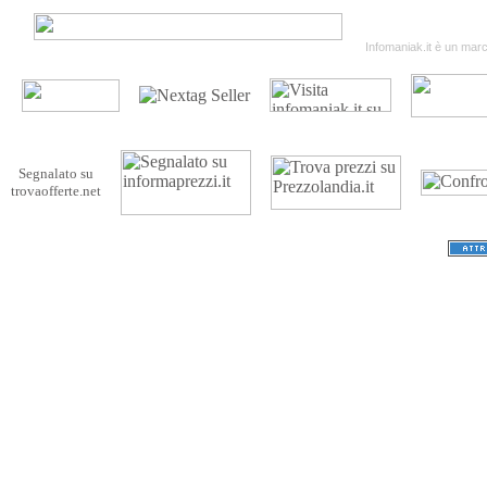
Termini & Condizion
Infomaniak.it è un march
Segnalato su
trovaofferte.net