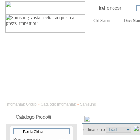
Lingua:
Login:
Chi Siamo
Dove Sia
Assistenza tecnica
Infomaniak Group
»
Catalogo Infomaniak
»
Samsung
Catalogo Prodotti
Novità
Samsung
ordinamento
Ricerca avanzata