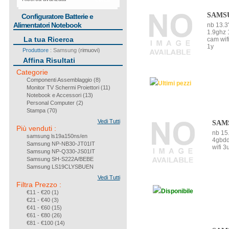
cerca
SAMSU
Configuratore Batterie e
Alimentatori Notebook
nb 13.3
1.9ghz 
La tua Ricerca
cam wif
1y
Produttore
: Samsung (
rimuovi
)
Affina Risultati
Categorie
Componenti Assemblaggio
(8)
Ultimi pezzi
Monitor TV Schermi Proiettori
(11)
Notebook e Accessori
(13)
Personal Computer
(2)
Stampa
(70)
Telefonia
(1)
Vedi Tutti
SAMS
Più venduti
:
nb 15
samsung ls19a150ns/en
4gbdd
Samsung NP-NB30-JT01IT
wifi 3
Samsung NP-Q330-JS01IT
Samsung SH-S222A/BEBE
Samsung LS19CLYSBUEN
Samsung NP-N150 JP02IT
Vedi Tutti
samsung s083c-bebe
Filtra Prezzo
:
Samsung SCX-4828FN/SEE
Disponibile
€11 - €20 (1)
samsung sh224bb-bebe
€21 - €40 (3)
€41 - €60 (15)
€61 - €80 (26)
€81 - €100 (14)