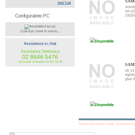
SAM
€101 - €150 (16)
Vedi Tutti
€151 - €300 (15)
monito
€301 - €450 (1)
sm-s2
€451 - €600 (5)
Configuratore PC
1920x
€601 - €750 (4)
€751 - €900 (2)
€901 - €1500 (1)
Crea il pc come lo vuoi tu...
Disponibile
Assistenza in chat
Assistenza Telefonica
02 8646 5476
dal Lunedì al Venerdì 14.30 / 18.30
SAMS
nb 15
4gbdd
glan h
Disponibile
Samsung vasta scelta, acquista a pr