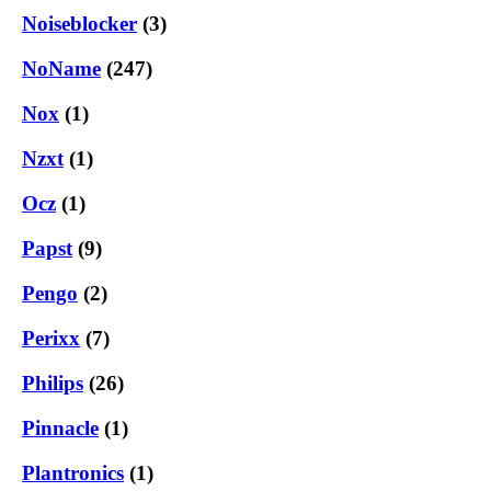
Noiseblocker
(3)
NoName
(247)
Nox
(1)
Nzxt
(1)
Ocz
(1)
Papst
(9)
Pengo
(2)
Perixx
(7)
Philips
(26)
Pinnacle
(1)
Plantronics
(1)