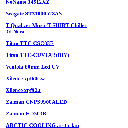
NoName 34512XZ
Seagate ST31000528AS
T-Qualizer Music T-SHIRT Chiller
3d Nera
Titan TTC-CSC03E
Titan TTC-CUV1AB(DIY)
Ventola 80mm Led UV
Xilence xpf60s.w
Xilence xpf92.r
Zalman CNPS9900ALED
Zalman HD503B
ARCTIC-COOLING arctic fan