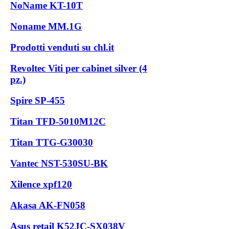
NoName KT-10T
Noname MM.1G
Prodotti venduti su chl.it
Revoltec Viti per cabinet silver (4
pz.)
Spire SP-455
Titan TFD-5010M12C
Titan TTG-G30030
Vantec NST-530SU-BK
Xilence xpf120
Akasa AK-FN058
Asus retail K52JC-SX038V